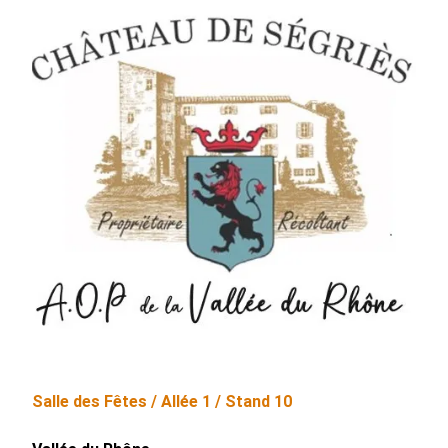
Salle des Fêtes /
Allée
1
/ Stand
10